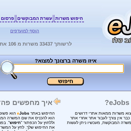
חיפוש משרות
עשרת המבוקשים
פרסום 
הוסף למועדפים
לרשותך 33437 משרות מ 106 אתרים שונים
איזו משרה ברצונך למצוא?
איך מחפשים פה?
וא משרות ממאות אתרי דרושים
החיפוש באתר
Jobs
e
הוא פשוט 
בר אין צורך לעבור אתר אחרי אתר
הוא להכניס את שם המשרה המב
משרה המבוקשת, מעכשיו ניתן לעשות
וללחוץ על הכפתור "
חיפוש
". בפנ
את החיפוש שלך. לחץ על המשרה